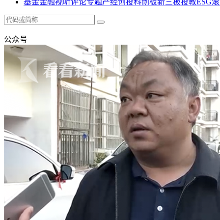
基金
金融
视听
评论
专题
产经
创投
科创板
新三板
投教
ESG
滚
公众号