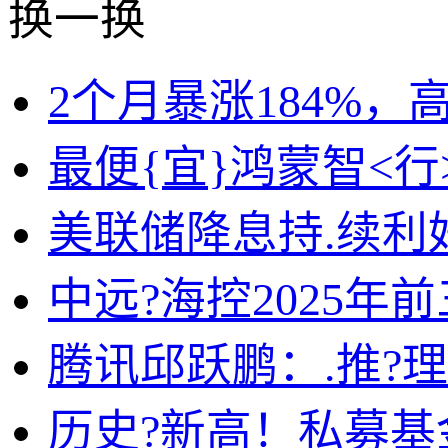
换一换
2个月暴涨184%，高
最便{宜}鸿蒙智<行>
美联储降息持.续利
中远?海控2025年
腾讯邱跃鹏：.推?
历史?新高！私募基