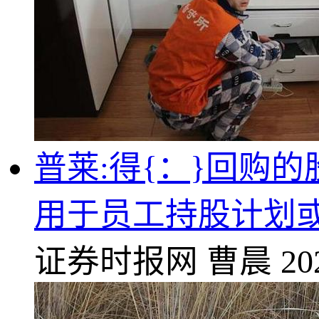
普莱:得{：}回购
用于员工持股计划
证券时报网
曹晨
20